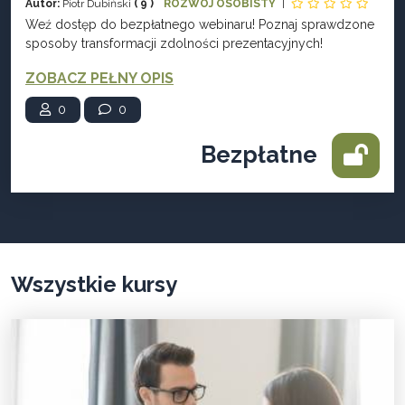
Autor:
Piotr Dubiński
( 9 )
ROZWÓJ OSOBISTY
|
Weź dostęp do bezpłatnego webinaru! Poznaj sprawdzone
sposoby transformacji zdolności prezentacyjnych!
ZOBACZ PEŁNY OPIS
0
0
Bezpłatne
Wszystkie kursy